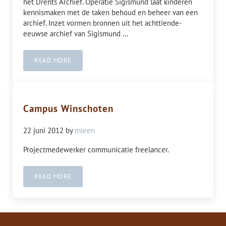
het Drents Archief. Operatie Sigismund laat kinderen
kennismaken met de taken behoud en beheer van een
archief. Inzet vormen bronnen uit het achttiende-
eeuwse archief van Sigismund …
READ MORE
DRENTS ARCHIEF ASSEN
Campus Winschoten
22 juni 2012
by
mleen
Projectmedewerker communicatie freelancer.
READ MORE
CAMPUS WINSCHOTEN