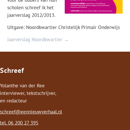
voor de ouders van hun
scholen schreef ik het
jaarverslag 2012/2013.
Uitgave: Noordkwartier Christelijk Primair Onderwijs
Jaarverslag Noordkwartier →
Schreef
Yolanthe van der Ree
interviewer, tekstschrijver,
en redacteur
schreef@eennieuwverhaal.nl
tel.
06 200 27 395