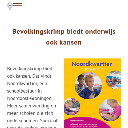
Door naar de hoofd inhoud
Skip to header left navigation
Skip to header right navigation
Skip to site footer
Menu
Schreef - een nieuw verhaal
interviews, tekstschrijven voor onderwijs en ontwikkeling
Bevolkingskrimp biedt onderwijs
ook kansen
Bevolkingskrimp biedt
ook kansen. Dat vindt
Noordkwartier, een
schoolbestuur in
Noordoost-Groningen.
Meer samenwerking en
meer scholen die zich
onderscheiden. Speciaal