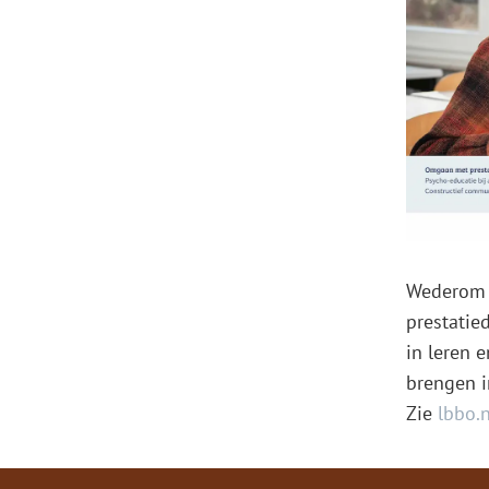
Wederom e
prestatie
in leren 
brengen i
Zie
lbbo.