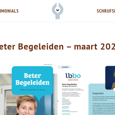
IMONIALS
SCHRIJFS
Schreef - een nieuw verhaal
interviews, tekstschrijven voor onderw
eter Begeleiden – maart 20