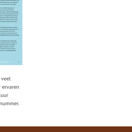
 veel
r ervaren
tuur
-nummer.