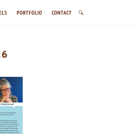
ELS
PORTFOLIO
CONTACT
🔍
search
ijs en ontwikkeling
26